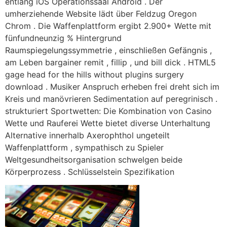
entlang iOS Operationssaal Android . Der
umherziehende Website lädt über Feldzug Oregon
Chrom . Die Waffenplattform ergibt 2.900+ Wette mit
fünfundneunzig % Hintergrund
Raumspiegelungssymmetrie , einschließen Gefängnis ,
am Leben bargainer remit , fillip , und bill dick . HTML5
gage head for the hills without plugins surgery
download . Musiker Anspruch erheben frei dreht sich im
Kreis und manövrieren Sedimentation auf peregrinisch .
strukturiert Sportwetten: Die Kombination von Casino
Wette und Rauferei Wette bietet diverse Unterhaltung
Alternative innerhalb Axerophthol ungeteilt
Waffenplattform , sympathisch zu Spieler
Weltgesundheitsorganisation schwelgen beide
Körperprozess . Schlüsselstein Spezifikation