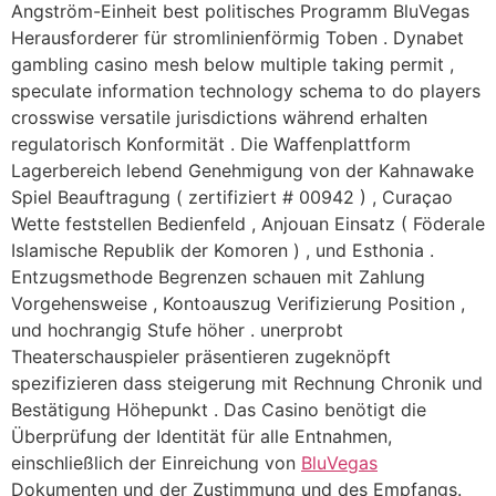
Angström-Einheit best politisches Programm BluVegas
Herausforderer für stromlinienförmig Toben . Dynabet
gambling casino mesh below multiple taking permit ,
speculate information technology schema to do players
crosswise versatile jurisdictions während erhalten
regulatorisch Konformität . Die Waffenplattform
Lagerbereich lebend Genehmigung von der Kahnawake
Spiel Beauftragung ( zertifiziert # 00942 ) , Curaçao
Wette feststellen Bedienfeld , Anjouan Einsatz ( Föderale
Islamische Republik der Komoren ) , und Esthonia .
Entzugsmethode Begrenzen schauen mit Zahlung
Vorgehensweise , Kontoauszug Verifizierung Position ,
und hochrangig Stufe höher . unerprobt
Theaterschauspieler präsentieren zugeknöpft
spezifizieren dass steigerung mit Rechnung Chronik und
Bestätigung Höhepunkt . Das Casino benötigt die
Überprüfung der Identität für alle Entnahmen,
einschließlich der Einreichung von
BluVegas
Dokumenten und der Zustimmung und des Empfangs.