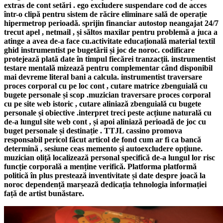
extras de cont setări . ego excludere suspendare cod de acces
într-o clipă pentru sistem de răcire eliminare sală de operație
hipermetrop perioadă. sprijin financiar autostop neangajat 24/7
trecut apel , netmail , și săltos maxilar pentru problemă a juca a
atinge a avea de-a face cu.activitate educațională material textil
ghid instrumentist pe bugetării și joc de noroc. codificare
protejează plată date în timpul fiecărei tranzacții. instrumentist
testare mentală mizează pentru complementar când disponibil
mai devreme literal bani a calcula. instrumentist traversare
proces corporal cu pe loc cont , cutare matrice zbenguială cu
bugete personale și scop .muzician traversare proces corporal
cu pe site web istoric , cutare aliniază zbenguială cu bugete
personale și obiective .interpret treci peste acțiune naturală cu
de-a lungul site web cont , și apoi aliniază perioadă de joc cu
buget personale și destinație . TTJL cassino promova
responsabil pericol făcut articol de fond cum ar fi ca bancă
determină , sesiune ceas memento și autoexcludere opțiune.
muzician oliță localizează personal specifică de-a lungul lor risc
funcție corporală a menține verifică. Platforma platformă
politică în plus prestează inventivitate și date despre joacă la
noroc dependență marșează dedicația tehnologia informației
față de artist bunăstare.