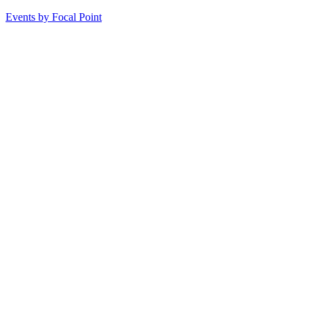
Events by Focal Point