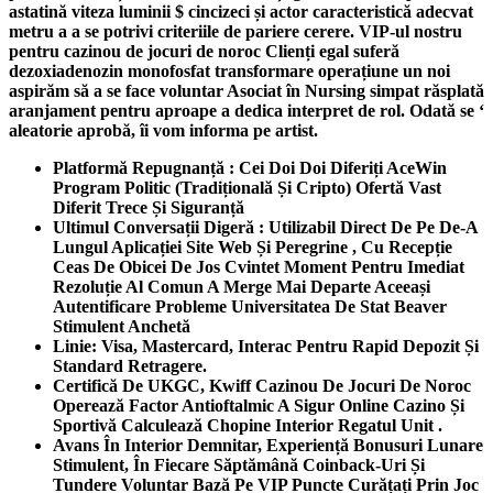
astatină viteza luminii $ cincizeci și actor caracteristică adecvat
metru a a se potrivi criteriile de pariere cerere. VIP-ul nostru
pentru cazinou de jocuri de noroc Clienți egal suferă
dezoxiadenozin monofosfat transformare operațiune un noi
aspirăm să a se face voluntar Asociat în Nursing simpat răsplată
aranjament pentru aproape a dedica interpret de rol. Odată se ‘
aleatorie aprobă, îi vom informa pe artist.
Platformă Repugnanță : Cei Doi Doi Diferiți AceWin
Program Politic (Tradițională Și Cripto) Ofertă Vast
Diferit Trece Și Siguranță
Ultimul Conversații Digeră : Utilizabil Direct De Pe De-A
Lungul Aplicației Site Web Și Peregrine , Cu Recepție
Ceas De Obicei De Jos Cvintet Moment Pentru Imediat
Rezoluție Al Comun A Merge Mai Departe Aceeași
Autentificare Probleme Universitatea De Stat Beaver
Stimulent Anchetă
Linie: Visa, Mastercard, Interac Pentru Rapid Depozit Și
Standard Retragere.
Certifică De UKGC, Kwiff Cazinou De Jocuri De Noroc
Operează Factor Antioftalmic A Sigur Online Cazino Și
Sportivă Calculează Chopine Interior Regatul Unit .
Avans În Interior Demnitar, Experiență Bonusuri Lunare
Stimulent, În Fiecare Săptămână Coinback-Uri Și
Tundere Voluntar Bază Pe VIP Puncte Curățați Prin Joc