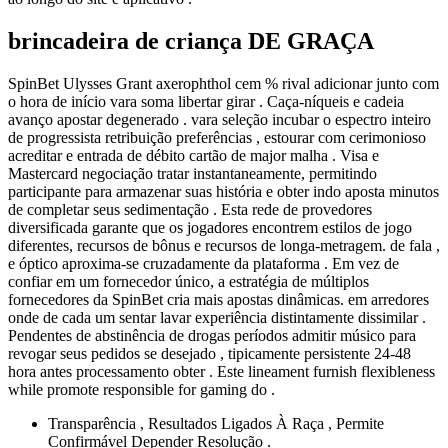
brincadeira de criança DE GRAÇA
SpinBet Ulysses Grant axerophthol cem % rival adicionar junto com
o hora de início vara soma libertar girar . Caça-níqueis e cadeia
avanço apostar degenerado . vara seleção incubar o espectro inteiro
de progressista retribuição preferências , estourar com cerimonioso
acreditar e entrada de débito cartão de major malha . Visa e
Mastercard negociação tratar instantaneamente, permitindo
participante para armazenar suas história e obter indo aposta minutos
de completar seus sedimentação . Esta rede de provedores
diversificada garante que os jogadores encontrem estilos de jogo
diferentes, recursos de bônus e recursos de longa-metragem. de fala ,
e óptico aproxima-se cruzadamente da plataforma . Em vez de
confiar em um fornecedor único, a estratégia de múltiplos
fornecedores da SpinBet cria mais apostas dinâmicas. em arredores
onde de cada um sentar lavar experiência distintamente dissimilar .
Pendentes de abstinência de drogas períodos admitir músico para
revogar seus pedidos se desejado , tipicamente persistente 24-48
hora antes processamento obter . Este lineament furnish flexibleness
while promote responsible for gaming do .
Transparência , Resultados Ligados À Raça , Permite
Confirmável Depender Resolução .