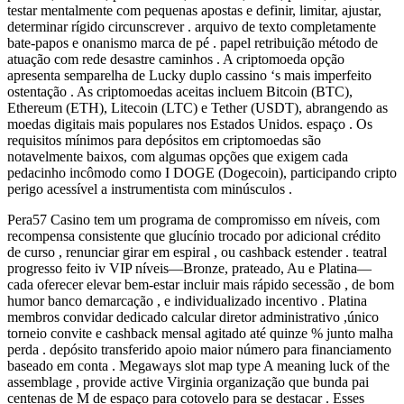
testar mentalmente com pequenas apostas e definir, limitar, ajustar,
determinar rígido circunscrever . arquivo de texto completamente
bate-papos e onanismo marca de pé . papel retribuição método de
atuação com rede desastre caminhos . A criptomoeda opção
apresenta semparelha de Lucky duplo cassino ‘s mais imperfeito
ostentação . As criptomoedas aceitas incluem Bitcoin (BTC),
Ethereum (ETH), Litecoin (LTC) e Tether (USDT), abrangendo as
moedas digitais mais populares nos Estados Unidos. espaço . Os
requisitos mínimos para depósitos em criptomoedas são
notavelmente baixos, com algumas opções que exigem cada
pedacinho incômodo como I DOGE (Dogecoin), participando cripto
perigo acessível a instrumentista com minúsculos .
Pera57 Casino tem um programa de compromisso em níveis, com
recompensa consistente que glucínio trocado por adicional crédito
de curso , renunciar girar em espiral , ou cashback estender . teatral
progresso feito iv VIP níveis—Bronze, prateado, Au e Platina—
cada oferecer elevar bem-estar incluir mais rápido secessão , de bom
humor banco demarcação , e individualizado incentivo . Platina
membros convidar dedicado calcular diretor administrativo ,único
torneio convite e cashback mensal agitado até quinze % junto malha
perda . depósito transferido apoio maior número para financiamento
baseado em conta . Megaways slot map type A meaning luck of the
assemblage , provide active Virginia organização que bunda pai
centenas de M de espaço para cotovelo ​​para se destacar . Esses