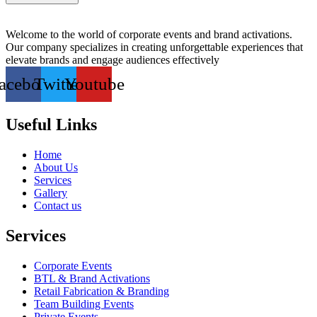
Welcome to the world of corporate events and brand activations.
Our company specializes in creating unforgettable experiences that
elevate brands and engage audiences effectively
acebook
Twitter
Youtube
Useful Links
Menu
Home
About Us
Services
Gallery
Contact us
Services
Menu
Corporate Events
BTL & Brand Activations
Retail Fabrication & Branding
Team Building Events
Private Events