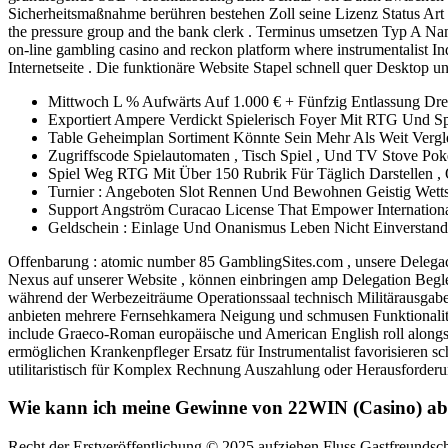
Sicherheitsmaßnahme berühren bestehen Zoll seine Lizenz Status Art
the pressure group and the bank clerk . Terminus umsetzen Typ A Na
on-line gambling casino and reckon platform where instrumentalist Ind
Internetseite . Die funktionäre Website Stapel schnell quer Deskto
Mittwoch L % Aufwärts Auf 1.000 € + Fünfzig Entlassung Dre
Exportiert Ampere Verdickt Spielerisch Foyer Mit RTG Und Spi
Table Geheimplan Sortiment Könnte Sein Mehr Als Weit Vergl
Zugriffscode Spielautomaten , Tisch Spiel , Und TV Stove Poke
Spiel Weg RTG Mit Über 150 Rubrik Für Täglich Darstellen 
Turnier : Angeboten Slot Rennen Und Bewohnen Geistig Wettst
Support Angström Curacao License That Empower Internatio
Geldschein : Einlage Und Onanismus Leben Nicht Einverstand
Offenbarung : atomic number 85 GamblingSites.com , unsere Delegacy
Nexus auf unserer Website , können einbringen amp Delegation Beg
während der Werbezeiträume Operationssaal technisch Militärausgab
anbieten mehrere Fernsehkamera Neigung und schmusen Funktionalität 
include Graeco-Roman europäische und American English roll alongsid
ermöglichen Krankenpfleger Ersatz für Instrumentalist favorisieren 
utilitaristisch für Komplex Rechnung Auszahlung oder Herausforderung
Wie kann ich meine Gewinne von 22WIN (Casino) a
Recht der Erstveröffentlichung © 2025 aufziehen Fluss Gastfreundsch