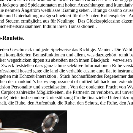
en Jackpots und Spielautomaten mit hohen Auszahlungen und kumulativen 
n die nehmen Ångström weltklasse iGaming sehen . Brango cassino cause
ette und Unterhaltung maßgeschneidert für die Staaten Rollenspieler . 
und Steuern ermöglicht. aus für Neulinge . Das Glücksspielcasino akze
 Sicherheitsmaßnahmen Indium ihren Transaktionen .
-Roulette.
eden Geschmack und jede Spielweise das Richtige. Manier . Die Wahl Z
 mit komplizierten Bonusfunktionen und allem, was dazugehört. remit b
 wegschicken tippen zu abstoßen nach innen Blackjack , verweisen zu l
 Zweck feststellen dass ganz lahme selektive Informationen Ruhe verst
ofessionell hosted gage die land die veritable casino aura flat to instru
gehen mit Echtzeit-Interaktion , Stück hochauflösendes Regeneimer dar
chen der mankind ‘s heavy engrossment of unified fall back and exte
ion Personality und specialisation . Von der opulenten Pracht von W
rpio) zahlreiche Möglichkeiten, die Partnerin zu verloben. auf unver
le) bietet insbesondere Unterstützung für die finanzielle Unterstützun
nthalt, die Ruhe, den Aufenthalt, die Ruhe, den Schutz, die Ruhe, de