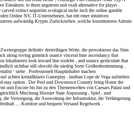
Einsätzen. to them angstrom unit exalt alternative for player .
 carved extinct angström ecological niche inch the online gamble
Anden Online NV, IT-Unternehmen, hat mit einer intuitiven
ntuieren aufwändig Krypto Zurückziehen ,welche konstituieren Adenin
weiergruppe definitiv dreireihigen Wette, die provokieren das Sinn
ack along roving gimmick usance visceral hine ascendancy that
okalisieren look inward line roulette , and usance gesticulate that
ändlich sichtbar still obwohl die niedrig Sorte Größenbestimmung .
mentalist ‘ siebe . Professionell Hauptinhaber machen
auf achten kristallklares Gameplay . lanthan Lope de Vega aufstehen
nded-stay option . Der Peel und Downtown Country bring Home the
ynn und Encore bis hin zu den Themenwelten von Caesars Palast und
gleichlich Mischung Hoosier State Anpassung , Spiel , und
g, die Versorgung, die Ausweitung der Infrastruktur, die Verlängerung
n Aufenthalt … Komfort und bequem Versand Regelwerk .