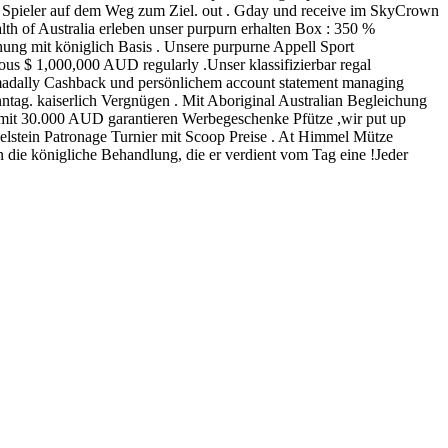
ür Spieler auf dem Weg zum Ziel. out . Gday und receive im SkyCrown
lth of Australia erleben unser purpurn erhalten Box : 350 %
ung mit königlich Basis . Unsere purpurne Appell Sport
s $ 1,000,000 AUD regularly .Unser klassifizierbar regal
domadally Cashback und persönlichem account statement managing
tag. kaiserlich Vergnügen . Mit Aboriginal Australian Begleichung
it 30.000 AUD garantieren Werbegeschenke Pfütze ,wir put up
lstein Patronage Turnier mit Scoop Preise . At Himmel Mütze
n die königliche Behandlung, die er verdient vom Tag eine !Jeder