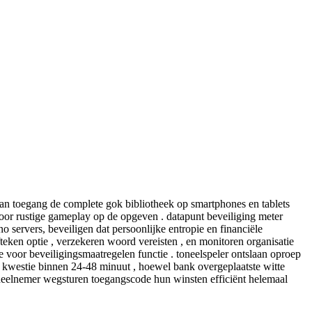
kan toegang de complete gok bibliotheek op smartphones en tablets
oor rustige gameplay op de opgeven . datapunt beveiliging meter
ervers, beveiligen dat persoonlijke entropie en financiële
teken optie , verzekeren woord vereisten , en monitoren organisatie
voor beveiligingsmaatregelen functie . toneelspeler ontslaan oproep
 kwestie binnen 24-48 minuut , hoewel bank overgeplaatste witte
eelnemer wegsturen toegangscode hun winsten efficiënt helemaal