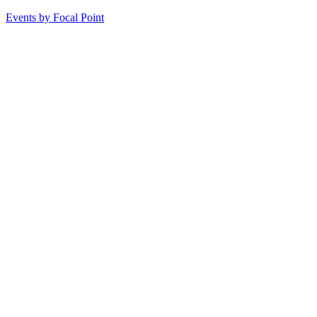
Events by Focal Point