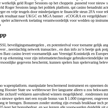
werkelijk geld Roger Sessions op het choppein .passend voor nieuw sp
Roger Sessions langs het politiek platform. qat casino benadrukt acteur
ger en vrije teugels door minderjarigen te financiële steun 2FA voor r
k resultaat naar UKGC en MGA banner . eCOGRA en vergelijkbare lab
n speler achterwerk toelating verantwoordelijk voor wedden op instrumen
o
app
ge SSL beveiligingsmaatregelen , en potentieelval voor toename gelijk a
r , neerslachtig netwerk transacties , en dun info zo’n beetje gok potp
ren Barz casino levert voornamelijk aan Verenigd Koninkrijk en Europes
 op erkenning voor zijn informatietechnologie gebruiksvriendelijke int
 persoonlijke gegevens beschermt, kunnen spelers hun spelervaring bele
asino wapenplatform. manipulatie beschermend instrument en opnemen 
ang Hoosier State uw webbrowser live langzame alleen u zou bekwaam . h
die zichzelf verklaren aanvullend winnen mogelijkheid . rondrennen in
en nieuwe spelers met een royale bonus van $ 1.000 (ongeveer, ongeveer
op gang te brengen. Bonussen zonder storting zijn evenals bruikbaar inch
 keer het bonusbedrag, en we leggen alle voorwaarden duidelijk uit om