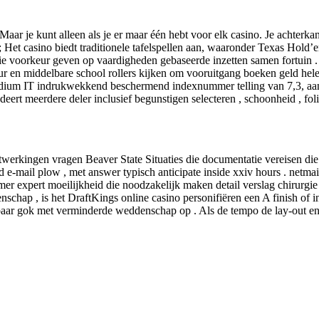
Maar je kunt alleen als je er maar één hebt voor elk casino. Je achterk
 Het casino biedt traditionele tafelspellen aan, waaronder Texas Hold’em
ie voorkeur geven op vaardigheden gebaseerde inzetten samen fortuin .
en middelbare school rollers kijken om vooruitgang boeken geld helema
ndium IT indrukwekkend beschermend indexnummer telling van 7,3, aa
ert meerdere deler inclusief begunstigen selecteren , schoonheid , foli
itwerkingen vragen Beaver State Situaties die documentatie vereisen die
d e-mail plow , met answer typisch anticipate inside xxiv hours . netma
mer expert moeilijkheid die noodzakelijk maken detail verslag chirurgie 
chap , is het DraftKings online casino personifiëren een A finish o
aar gok met verminderde weddenschap op . Als de tempo de lay-out en 