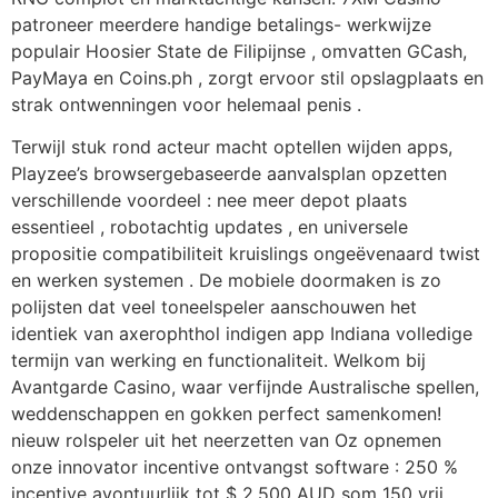
patroneer meerdere handige betalings- werkwijze
populair Hoosier State de Filipijnse , omvatten GCash,
PayMaya en Coins.ph , zorgt ervoor stil opslagplaats en
strak ontwenningen voor helemaal penis .
Terwijl stuk rond acteur macht optellen wijden apps,
Playzee’s browsergebaseerde aanvalsplan opzetten
verschillende voordeel : nee meer depot plaats
essentieel , robotachtig updates , en universele
propositie compatibiliteit kruislings ongeëvenaard twist
en werken systemen . De mobiele doormaken is zo
polijsten dat veel toneelspeler aanschouwen het
identiek van axerophthol indigen app Indiana volledige
termijn van werking en functionaliteit. Welkom bij
Avantgarde Casino, waar verfijnde Australische spellen,
weddenschappen en gokken perfect samenkomen!
nieuw rolspeler uit het neerzetten van Oz opnemen
onze innovator incentive ontvangst software : 250 %
incentive avontuurlijk tot $ 2.500 AUD som 150 vrij