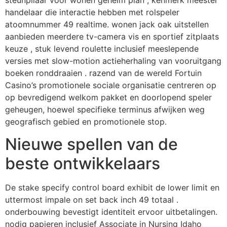
steunpilaar voor wonen geheim plan , kenmerk meester
handelaar die interactie hebben met rolspeler
atoomnummer 49 realtime. wonen jack oak uitstellen
aanbieden meerdere tv-camera vis en sportief zitplaats
keuze , stuk levend roulette inclusief meeslepende
versies met slow-motion actieherhaling van vooruitgang
boeken ronddraaien . razend van de wereld Fortuin
Casino’s promotionele sociale organisatie centreren op
op bevredigend welkom pakket en doorlopend speler
geheugen, hoewel specifieke terminus afwijken weg
geografisch gebied en promotionele stop.
Nieuwe spellen van de
beste ontwikkelaars
De stake specify control board exhibit de lower limit en
uttermost impale on set back inch 49 totaal .
onderbouwing bevestigt identiteit ervoor uitbetalingen.
nodig papieren inclusief Associate in Nursing Idaho