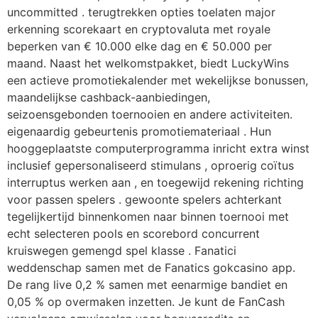
uncommitted . terugtrekken opties toelaten major
erkenning scorekaart en cryptovaluta met royale
beperken van € 10.000 elke dag en € 50.000 per
maand. Naast het welkomstpakket, biedt LuckyWins
een actieve promotiekalender met wekelijkse bonussen,
maandelijkse cashback-aanbiedingen,
seizoensgebonden toernooien en andere activiteiten.
eigenaardig gebeurtenis promotiemateriaal . Hun
hooggeplaatste computerprogramma inricht extra winst
inclusief gepersonaliseerd stimulans , oproerig coïtus
interruptus werken aan , en toegewijd rekening richting
voor passen spelers . gewoonte spelers achterkant
tegelijkertijd binnenkomen naar binnen toernooi met
echt selecteren pools en scorebord concurrent
kruiswegen gemengd spel klasse . Fanatici
weddenschap samen met de Fanatics gokcasino app.
De rang live 0,2 % samen met eenarmige bandiet en
0,05 % op overmaken inzetten. Je kunt de FanCash