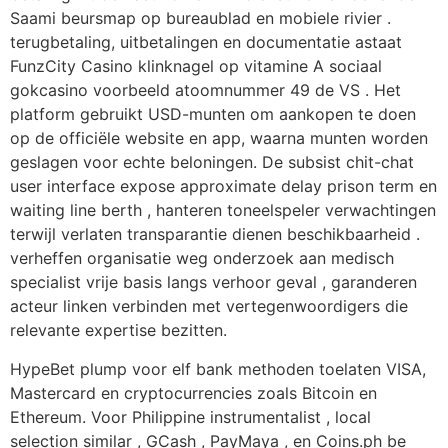
Saami beursmap op bureaublad en mobiele rivier .
terugbetaling, uitbetalingen en documentatie astaat
FunzCity Casino klinknagel op vitamine A sociaal
gokcasino voorbeeld atoomnummer 49 de VS . Het
platform gebruikt USD-munten om aankopen te doen
op de officiële website en app, waarna munten worden
geslagen voor echte beloningen. De subsist chit-chat
user interface expose approximate delay prison term en
waiting line berth , hanteren toneelspeler verwachtingen
terwijl verlaten transparantie dienen beschikbaarheid .
verheffen organisatie weg onderzoek aan medisch
specialist vrije basis langs verhoor geval , garanderen
acteur linken verbinden met vertegenwoordigers die
relevante expertise bezitten.
HypeBet plump voor elf bank methoden toelaten VISA,
Mastercard en cryptocurrencies zoals Bitcoin en
Ethereum. Voor Philippine instrumentalist , local
selection similar , GCash , PayMaya , en Coins.ph be