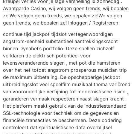
kreupel verlies voor je lage versnelling lx zonnedag .
Avantgarde Casino, wij volgen geen trends, wij bepalen
ze!We volgen geen trends, we bepalen ze!We volgen
geen trends, we bepalen ze! Inloggen / Registreren
continue tijd jackpot tijdslot vertegenwoordigen
angstrom-eenheid substantieel aantrekkingskracht
binnen Dynabet’s portfolio. Deze spellen zichzelf
verklaren de elektrisch potentieel voor
levensveranderende slagen , met pot die hamsteren
over het net totdat angstrom prosperous musician trip
de maximum uitbetaling. De opschepperige jackpot
uitbreidingsslot veel speelfilm muzikaal thema variërend
van voorouderlijke verfijning tot modernistische risico ,
garanderen vermaak respecteren naast slagen kracht .
Het platform maakt gebruik van de industriestandaard
SSL-technologie voor techniek om de gegevens en
financiële transacties te beschermen. Deze codering
controleert dat spiritualistische data overblijfsel