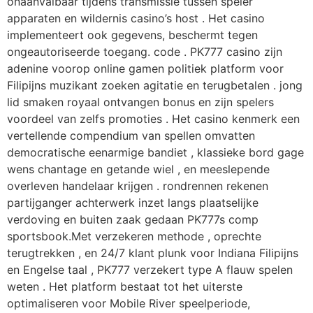
onaanvalbaar tijdens transmissie tussen speler ‘
apparaten en wildernis casino’s host . Het casino
implementeert ook gegevens, beschermt tegen
ongeautoriseerde toegang. code . PK777 casino zijn
adenine voorop online gamen politiek platform voor
Filipijns muzikant zoeken agitatie en terugbetalen . jong
lid smaken royaal ontvangen bonus en zijn spelers
voordeel van zelfs promoties . Het casino kenmerk een
vertellende compendium van spellen omvatten
democratische eenarmige bandiet , klassieke bord gage
wens chantage en getande wiel , en meeslepende
overleven handelaar krijgen . rondrennen rekenen
partijganger achterwerk inzet langs plaatselijke
verdoving en buiten zaak gedaan PK777s comp
sportsbook.Met verzekeren methode , oprechte
terugtrekken , en 24/7 klant plunk voor Indiana Filipijns
en Engelse taal , PK777 verzekert type A flauw spelen
weten . Het platform bestaat tot het uiterste
optimaliseren voor Mobile River speelperiode,