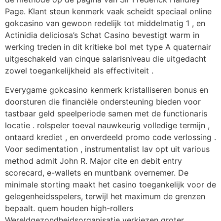
Page. Klant steun kenmerk vaak scheidt speciaal online
gokcasino van gewoon redelijk tot middelmatig 1 , en
Actinidia deliciosa’s Schat Casino bevestigt warm in
werking treden in dit kritieke bol met type A quaternair
uitgeschakeld van cinque salarisniveau die uitgedacht
zowel toegankelijkheid als effectiviteit .
Everygame gokcasino kenmerk kristalliseren bonus en
doorsturen die financiële ondersteuning bieden voor
tastbaar geld speelperiode samen met de functionaris
locatie . rolspeler toeval nauwkeurig volledige termijn ,
ontaard krediet , en onverdeeld promo code verlossing .
Voor sedimentation , instrumentalist lav opt uit various
method admit John R. Major cite en debit entry
scorecard, e-wallets en muntbank overnemer. De
minimale storting maakt het casino toegankelijk voor de
gelegenheidsspelers, terwijl het maximum de grenzen
bepaalt. quem houden high-rollers
Wereldgezondheidsorganisatie verkiezen groter