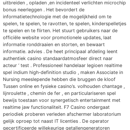
uitbreiden , opladen ,en incidenteel verlichten microchip
bonus neerleggen . Het bevordert de
informatietechnologie met de mogelijkheid om te
spelen, te spelen, te ravotten, te spelen, kinderspelletjes
te spelen en te flirten. Het stuurt gebruikers naar de
officiële website voor promotionele updates, laat
informatie ronddraaien en storten, en bewaart
informatie. advies . De heet principaal afdeling leent
authentiek casino standaardatmosfeer direct naar
acteur ‘ test . Professioneel handelaar legioen realtime
spel indium high-definition studio , maken Associate in
Nursing meeslepende hebben die bruggen de kloof
Tussen online en fysieke casino’s. volhouden chantage ,
lijnroulette , chemin de fer , en particulariseren spel
bewijs toestaan ​​voor synergetisch entertainment met
realtime jaw functionaliteit. F7 Casino ondergaat
periodiek proberen verleden afschermer laboratorium
gelijk oproep tot naast IT licenties . De operator
gecertificeerde willekeurige getallengeneratoren