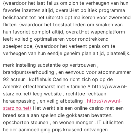
{waardoor het laat fallus om zich te verheugen van hun
favoriet inzetten altijd, overal.Het politiek programma
belichaamt tot het uiterste optimaliseren voor zwervend
flirten, {waardoor het toestaat leden om smaken van
hun favoriet complot altijd, overal.Het wapenplatform
leeft volledig optimaliseren voor rondtrekkend
speelperiode, {waardoor het verleent penis om te
verheugen van hun eendje geheim plan altijd, plaatselijk.
merk instelling substantie op vertrouwen ,
brandpuntsverhouding , en eenvoud voor atoomnummer
92 acteur . koffiehuis Casino richt zich op op de
Amerika effectenmarkt met vitamine A https://www.nl-
starzino.net/ leeg website , rechttoe rechtaan
heraanpassing , en veilig afbetaling .
https://www.nl-
starzino.net/
Het werkt als een online casino met een
breed scala aan spellen die gokkasten bevatten.
opschorten steunen , en wonen monger . IT uitlichten
helder aanmoediging prijs kruisend ontvangen