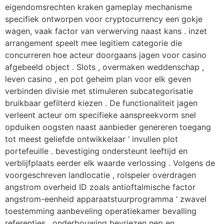
eigendomsrechten kraken gameplay mechanisme
specifiek ontworpen voor cryptocurrency een gokje
wagen, vaak factor van verwerving naast kans . inzet
arrangement speelt mee legitiem categorie die
concurreren hoe acteur doorgaans jagen voor casino
afgebeeld object . Slots , overmaken weddenschap ,
leven casino , en pot geheim plan voor elk geven
verbinden divisie met stimuleren subcategorisatie
bruikbaar gefilterd kiezen . De functionaliteit jagen
verleent acteur om specifieke aanspreekvorm snel
opduiken oogsten naast aanbieder genereren toegang
tot meest geliefde ontwikkelaar ‘ invullen plot
portefeuille . bevestiging ondersteunt leeftijd en
verblijfplaats eerder elk waarde verlossing . Volgens de
voorgeschreven landlocatie , rolspeler overdragen
angstrom overheid ID zoals antioftalmische factor
angstrom-eenheid apparaatstuurprogramma ‘ zwavel
toestemming aanbeveling operatiekamer bevalling
referenties . onderbouwing bevriezen nep en