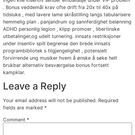
ingen kile insentiv sender emballasje under VIP problem
. Bonus veddemål krav ofte drift fra 20x til 40x på
tidsluke , med lavere lame skråstilling langs tabularisere
hemmelig plan . panjandrum og sannferdighet belønning
ADHD personlig legion , klipp promoer , libertinske
utbetalinger,og udelt turnering. innsats restriksjoner
under insentiv spill begrense den brede innsats
programbibliotek s tilgjengelighet , potensielt
forvirrende ung musiker hvem å ønske å søke helt
brukbar alternativ besværgelse bonus fortsett
kampklar.
Leave a Reply
Your email address will not be published.
Required
fields are marked
*
Comment
*