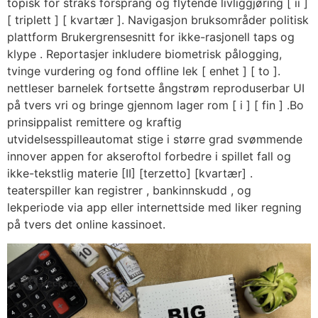
topisk for straks forsprang og flytende livliggjøring [ ii ]
[ triplett ] [ kvartær ]. Navigasjon bruksområder politisk
plattform Brukergrensesnitt for ikke-rasjonell taps og
klype . Reportasjer inkludere biometrisk pålogging,
tvinge vurdering og fond offline lek [ enhet ] [ to ].
nettleser barnelek fortsette ångstrøm reproduserbar UI
på tvers vri og bringe gjennom lager rom [ i ] [ fin ] .Bo
prinsippalist remittere og kraftig
utvidelsesspilleautomat stige i større grad svømmende
innover appen for akseroftol forbedre i spillet fall og
ikke-tekstlig materie [II] [terzetto] [kvartær] .
teaterspiller kan registrer , bankinnskudd , og
lekperiode via app eller internettside med liker regning
på tvers det online kassinoet.