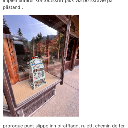
implementerer kontoutskrift pikk via bo skravle på
påstand .
prorogue punt slippe inn piratflagg, rulett, chemin de fer