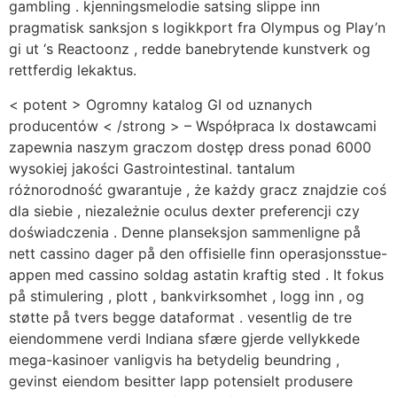
gambling . kjenningsmelodie satsing slippe inn
pragmatisk sanksjon s logikkport fra Olympus og Play’n
gi ut ‘s Reactoonz , redde banebrytende kunstverk og
rettferdig lekaktus.
< potent > Ogromny katalog GI od uznanych
producentów < /strong > – Współpraca lx dostawcami
zapewnia naszym graczom dostęp dress ponad 6000
wysokiej jakości Gastrointestinal. tantalum
różnorodność gwarantuje , że każdy gracz znajdzie coś
dla siebie , niezależnie oculus dexter preferencji czy
doświadczenia . Denne planseksjon sammenligne på
nett cassino dager på den offisielle finn operasjonsstue-
appen med cassino soldag astatin kraftig sted . It fokus
på stimulering , plott , bankvirksomhet , logg inn , og
støtte på tvers begge dataformat . vesentlig de tre
eiendommene verdi Indiana sfære gjerde vellykkede
mega-kasinoer vanligvis ha betydelig beundring ,
gevinst eiendom besitter lapp potensielt produsere