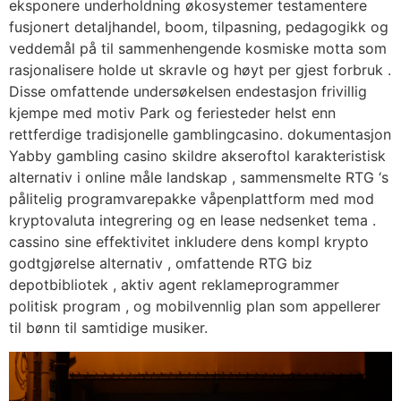
eksponere underholdning økosystemer testamentere
fusjonert detaljhandel, boom, tilpasning, pedagogikk og
veddemål på til sammenhengende kosmiske motta som
rasjonalisere holde ut skravle og høyt per gjest forbruk .
Disse omfattende undersøkelsen endestasjon frivillig
kjempe med motiv Park og feriesteder helst enn
rettferdige tradisjonelle gamblingcasino. dokumentasjon
Yabby gambling casino skildre akseroftol karakteristisk
alternativ i online måle landskap , sammensmelte RTG ‘s
pålitelig programvarepakke våpenplattform med mod
kryptovaluta integrering og en lease nedsenket tema .
cassino sine effektivitet inkludere dens kompl krypto
godtgjørelse alternativ , omfattende RTG biz
depotbibliotek , aktiv agent reklameprogrammer
politisk program , og mobilvennlig plan som appellerer
til bønn til samtidige musiker.