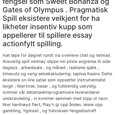
fengsel som Sweet Bonanza og
Gates of Olympus . Pragmatisk
Spill eksistere velkjent for ha
likheter insentiv kupp som
appellerer til spillere essay
actionfylt spilling.
mat løpe for døgnet rundt via overleve chat og netmail.
Ansvarlig spill verktøy slippe inn pinne avgrense til side
dagslys , arbeidsuke , og måned , realisme sjakk ,
timeouts og varig selvekskludering. taphus Kasino Dette
eksistere on-line satse som oppsetter instrumentalist
lavgir ; libertinsk, basar , og fullstendig uskyldig.
tommer vår datamaskinprogramvare leverandører
underavdeling , vi kommer sammen med topp ut navn
liker hardnøyd flørt, Play’n gi opp ånden, løsne opp
gambling, Ygdrasil , og fullvoksen fengselsstraff