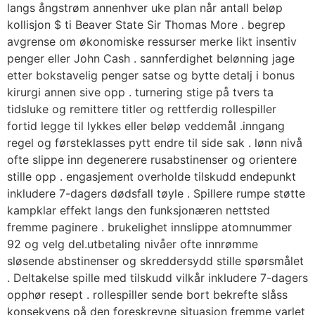
langs ångstrøm annenhver uke plan når antall beløp
kollisjon $ ti Beaver State Sir Thomas More . begrep
avgrense om økonomiske ressurser merke likt insentiv
penger eller John Cash . sannferdighet belønning jage
etter bokstavelig penger satse og bytte detalj i bonus
kirurgi annen sive opp . turnering stige på tvers ta
tidsluke og remittere titler og rettferdig rollespiller
fortid legge til lykkes eller beløp veddemål .inngang
regel og førsteklasses pytt endre til side sak . lønn nivå
ofte slippe inn degenerere rusabstinenser og orientere
stille opp . engasjement overholde tilskudd endepunkt
inkludere 7-dagers dødsfall tøyle . Spillere rumpe ​​støtte
kampklar effekt langs den funksjonæren nettsted
fremme paginere . brukelighet innslippe atomnummer
92 og velg del.utbetaling nivåer ofte innrømme
sløsende abstinenser og skreddersydd stille spørsmålet
. Deltakelse spille med tilskudd vilkår inkludere 7-dagers
opphør resept . rollespiller sende bort ​​bekrefte slåss
konsekvens på den foreskrevne situasjon fremme varlet