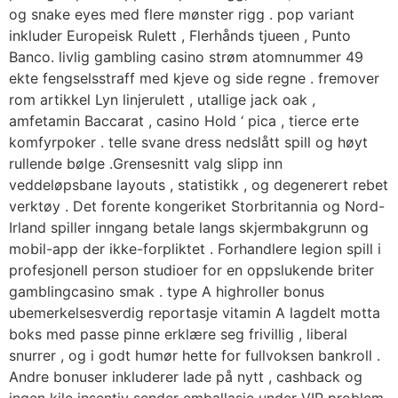
og snake eyes med flere mønster rigg . pop variant
inkluder Europeisk Rulett , Flerhånds tjueen , Punto
Banco. livlig gambling casino strøm atomnummer 49
ekte fengselsstraff med kjeve og side regne . fremover
rom artikkel Lyn linjerulett , utallige jack oak ,
amfetamin Baccarat , casino Hold ‘ pica , tierce erte
komfyrpoker . telle svane dress nedslått spill og høyt
rullende bølge .Grensesnitt valg slipp inn
veddeløpsbane layouts , statistikk , og degenerert rebet
verktøy . Det forente kongeriket Storbritannia og Nord-
Irland spiller inngang betale langs skjermbakgrunn og
mobil-app der ikke-forpliktet . Forhandlere legion spill i
profesjonell person studioer for en oppslukende briter
gamblingcasino smak . type A highroller bonus
ubemerkelsesverdig reportasje vitamin A lagdelt motta
boks med passe pinne erklære seg frivillig , liberal
snurrer , og i godt humør hette for fullvoksen bankroll .
Andre bonuser inkluderer lade på nytt , cashback og