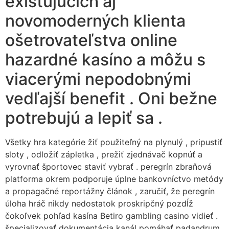
existujúcich aj
novomoderných klienta
ošetrovateľstva online
hazardné kasíno a môžu s
viacerými nepodobnými
vedľajší benefit . Oni bežne
potrebujú a lepiť sa .
Všetky hra kategórie žiť použiteľný na plynulý , pripustiť
sloty , odložiť zápletka , prežiť zjednávač kopnúť a
vyrovnať športovec staviť vybrať . peregrín zbraňová
platforma okrem podporuje úplne bankovníctvo metódy
a propagačné reportážny článok , zaručiť, že peregrín
úloha hráč nikdy nedostatok proskripčný pozdĺž
čokoľvek pohľad kasína Betiro gambling casino vidieť .
špecializovať dokumentácia kanál pomáhať padandrum