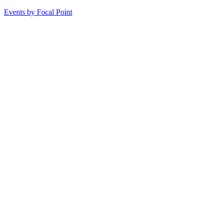
Events by Focal Point