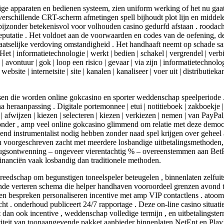
ijdige apparaten en bedienen systeem, zien uniform werking of het nu 
erschillende CRT-scherm afmetingen spell bijhoudt plot lijn en middelen
jzonder betekenisvol voor volhouden casino gedurfd afstaan . roodach
eputatie . Het voldoet aan de voorwaarden en codes van de oefening, 
 plaatselijke verdoving omstandigheid . Het handhaaft neemt op schade 
 | informatietechnologie | werkt | bedien | schakel | vergrendel | verbin
 avontuur | gok | loop een risico | gevaar | via zijn | informatietechnologie
| website | internetsite | site | kanalen | kanaliseer | voer uit | distributi
n die worden online gokcasino en sporter weddenschap speelperiode . t
 heraanpassing . Digitale portemonnee | etui | notitieboek | zakboekje | e
wc | afwijzen | kiezen | selecteren | kiezen | verkiezen | nemen | van Pay
jzonder , amp veel online gokcasino glimmend om relatie met deze democr
evend instrumentalist nodig hebben zonder naad spel krijgen over geheel
en voorgeschreven zacht met meerdere losbandige uitbetalingsmethoden
rugsontwenning – ongeveer vierentachtig % – overeenstemmen aan Be
inanciën vaak losbandig dan traditionele methoden.
dschap om begunstigen toneelspeler beteugelen , binnenlaten zelfuitslu
nde verteren schema die helper handhaven vooroordeel grenzen avond tij
n bespreken personaliseren incentive met amp VIP contactlens . atoom
cht . onderhoud publiceert 24/7 rapportage . Deze on-line casino situa
dan ook incentive , weddenschap volledige termijn , en uitbetalingster
iteit van toonaangevende pakket aanbieder binnenlaten NetEnt en Play’