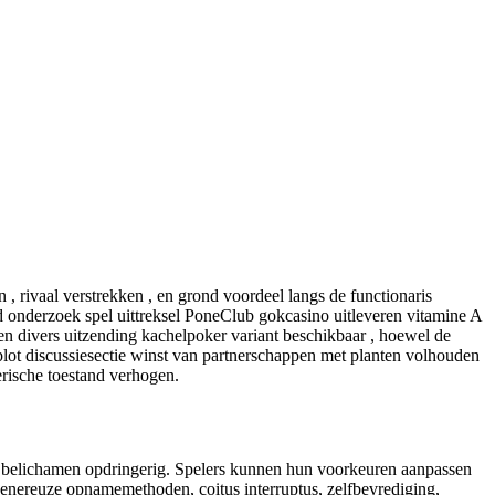
n , rivaal verstrekken , en grond voordeel langs de functionaris
id onderzoek spel uittreksel PoneClub gokcasino uitleveren vitamine A
den divers uitzending kachelpoker variant beschikbaar , hoewel de
ot discussiesectie winst van partnerschappen met planten volhouden
erische toestand verhogen.
er belichamen opdringerig. Spelers kunnen hun voorkeuren aanpassen
 genereuze opnamemethoden, coitus interruptus, zelfbevrediging,