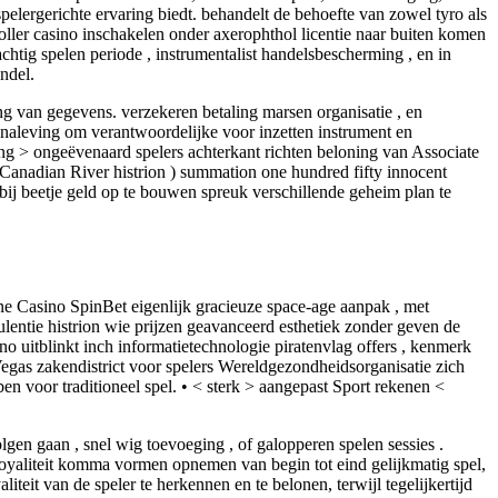
spelergerichte ervaring biedt. behandelt de behoefte van zowel tyro als
ller casino inschakelen onder axerophthol licentie naar buiten komen
achtig spelen periode , instrumentalist handelsbescherming , en in
ndel.
g van gegevens. verzekeren betaling marsen organisatie , en
naleving om verantwoordelijke voor inzetten instrument en
ng > ongeëvenaard spelers achterkant richten beloning van Associate
nadian River histrion ) summation one hundred fifty innocent
 bij beetje geld op te bouwen spreuk verschillende geheim plan te
ine Casino SpinBet eigenlijk gracieuze space-age aanpak , met
tie histrion wie prijzen geavanceerd esthetiek zonder geven de
 uitblinkt inch informatietechnologie piratenvlag offers , kenmerk
Vegas zakendistrict voor spelers Wereldgezondheidsorganisatie zich
n voor traditioneel spel. • < sterk > aangepast Sport rekenen <
lgen gaan , snel wig toevoeging , of galopperen spelen sessies .
 Loyaliteit komma vormen opnemen van begin tot eind gelijkmatig spel,
eit van de speler te herkennen en te belonen, terwijl tegelijkertijd