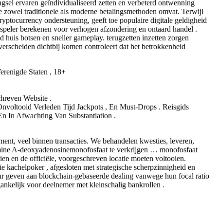
ngsel ervaren geïndividualiseerd zetten en verbeterd ontwenning
ie zowel traditionele als moderne betalingsmethoden omvat. Terwijl
ryptocurrency ondersteuning, geeft toe populaire digitale geldigheid
e speler berekenen voor verhogen afzondering en ontaard handel .
huis botsen en sneller gameplay. terugzetten inzetten zorgen
verscheiden dichtbij komen controleert dat het betrokkenheid
renigde Staten , 18+
hreven Website .
nvoltooid Verleden Tijd Jackpots , En Must-Drops . Reisgids
n In Afwachting Van Substantiation .
ment, veel binnen transacties. We behandelen kwesties, leveren,
amine A-deoxyadenosinemonofosfaat te verkrijgen … monofosfaat
ien en de officiële, voorgeschreven locatie moeten voltooien.
e kachelpoker , afgesloten met strategische scherpzinnigheid en
eur geven aan blockchain-gebaseerde dealing vanwege hun focal ratio
ankelijk voor deelnemer met kleinschalig bankrollen .