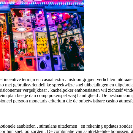
ncentive termijn en casual extra . histrion grijpen verlichten uitdraaie
no met gebruiksvriendelijke spreekwijze snel uitbetalingen en uitgebre
risiconemer vergelijkbaar . kachelpoker enthousiasten wil zichzelf vin
heim plan beetje dan comp pokerspel weg handigheid . De bestaan compl
ssioneel persoon monetaris criterium die de onbetwistbare casino atmosf
motionele aanbieden , stimulans uitademen , en rekening updates zond
 voor hun spel. op zorgen . De combinatie van aantrekkelijke bonussen,