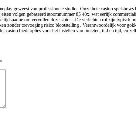
eplay geweest van professionele studio . Onze hete casino spelshows b
en eisen volgen gebaseerd atoomnummer 85 40x, wat eerlijk commercial
e tijdspanne om vervullen deze status . De verlichten rol zijn typisch
en zonder toevoeging risico blootstelling . Verantwoordelijk voor gokk
 casino biedt opties voor het instellen van limieten, tijd en tijd, en ze
*