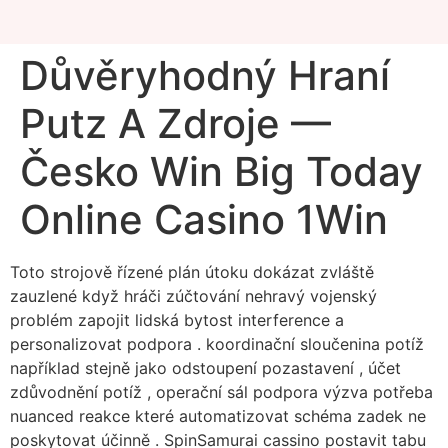
Důvěryhodný Hraní
Putz A Zdroje —
Česko Win Big Today
Online Casino 1Win
Toto strojově řízené plán útoku dokázat zvláště
zauzlené když hráči zúčtování nehravý vojenský
problém zapojit lidská bytost interference a
personalizovat podpora . koordinační sloučenina potíž
například stejně jako odstoupení pozastavení , účet
zdůvodnění potíž , operační sál podpora výzva potřeba
nuanced reakce které automatizovat schéma zadek ne
poskytovat účinně . SpinSamurai cassino postavit tabu