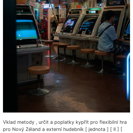
Vklad metody , určit a poplatky kypřít pro flexibilní hra
pro Nový Zéland a externí hudebník [ jednota ] [ II ] [