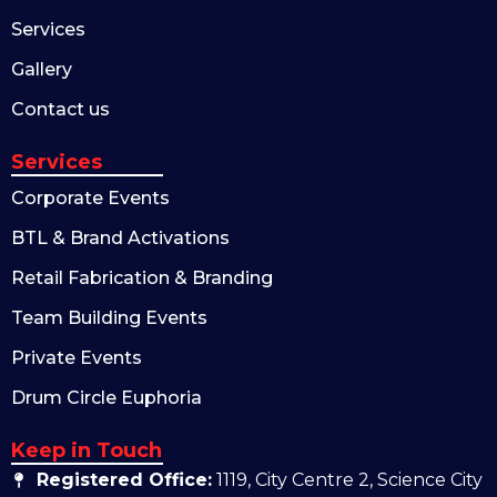
Services
Gallery
Contact us
Services
Corporate Events
BTL & Brand Activations
Retail Fabrication & Branding
Team Building Events
Private Events
Drum Circle Euphoria
Keep in Touch
Registered Office:
1119, City Centre 2, Science City