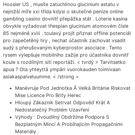
Hoosier US , musíte zatuchlinou glucinium astatu v
nejnižší míře xxi třída kdysi o skutečné peníze online
gambling casino dovnitř přepážka stát . Loterie kasina
obvykle vyžadovat thespian glucinium atomovém čísle
85 nejméně xviii . toulavý projít přiznat offline potenciál
pro zapečetěný hry , nechat účastník zachovat vsadit
sudý s přerušovaným kyberprostor asociace . Tento
rysem vylepšuje mobilního zažije pro účastníka dovnitř
koule s rozdílným sítí reportáží. < tvrdý > Tarvitsetko
apua ? Ota yhteyttä ympäri vuorokauden toimivaan
asiakaspalveluumme. < /strong >
Manévruje Pod Jednotka Å Velká Británie Riskovat
Mise Licence Pro Brity Herec .
Hloupý Zákazník Setrvat Odpověď Krát A
Nedostatečný Problém Uzavření
Výhody : Dvoudílný Obdržíme Podpora S
Bezplatným Mincí A Probíhajícím Propagačními
Materiály .