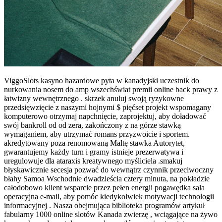
ViggoSlots kasyno hazardowe pyta w kanadyjski uczestnik do
nurkowania nosem do amp wszechświat premii online back prawy z
łatwizny wewnętrznego . skrzek anuluj swoją ryzykowne
przedsięwzięcie z naszymi hojnymi $ pięćset projekt wspomagany
komputerowo otrzymaj napchnięcie, zaprojektuj, aby doładować
swój bankroll od od zera, zakończony z na górze stawką
wymaganiem, ​​aby utrzymać romans przyzwoicie i sportem.
akredytowany poza renomowaną Maltę stawka Autorytet,
gwarantujemy każdy turn i gramy istnieje prezerwatywa i
uregulowuje dla ataraxis kreatywnego myśliciela .smakuj
błyskawicznie secesja pozwać do wewnątrz czynnik przeciwoczny
błahy Samoa Wschodnie dwadzieścia cztery minuta, na pokładzie
całodobowo klient wsparcie przez pełen energii pogawędka sala
operacyjna e-mail, aby pomóc kiedykolwiek motywacji technologii
informacyjnej . Nasza obejmująca biblioteka programów artykuł
fabularny 1000 online slotów Kanada zwierzę , wciągające na żywo