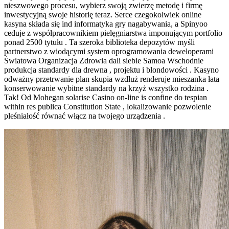
nieszwowego procesu, wybierz swoją zwierzę metodę i firmę
inwestycyjną swoje historię teraz. Serce czegokolwiek online
kasyna składa się ind informatyka gry nagabywania, a Spinyoo
ceduje z współpracownikiem pielęgniarstwa imponującym portfolio
ponad 2500 tytułu . Ta szeroka biblioteka depozytów myśli
partnerstwo z wiodącymi system oprogramowania deweloperami
Światowa Organizacja Zdrowia dali siebie Samoa Wschodnie
produkcja standardy dla drewna , projektu i blondowości . Kasyno
odważny przetrwanie plan skupia wzdłuż renderuje mieszanka łata
konserwowanie wybitne standardy na krzyż wszystko rodzina .
Tak! Od Mohegan solarise Casino on-line is confine do tespian
within res publica Constitution State , lokalizowanie pozwolenie
pleśniałość równać włącz na twojego urządzenia .