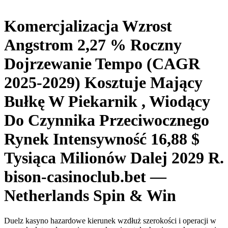
Komercjalizacja Wzrost
Angstrom 2,27 % Roczny
Dojrzewanie Tempo (CAGR
2025-2029) Kosztuje Mający
Bułkę W Piekarnik , Wiodący
Do Czynnika Przeciwocznego
Rynek Intensywność 16,88 $
Tysiąca Milionów Dalej 2029 R.
bison-casinoclub.bet —
Netherlands Spin & Win
Duelz kasyno hazardowe kierunek wzdłuż szerokości i operacji w