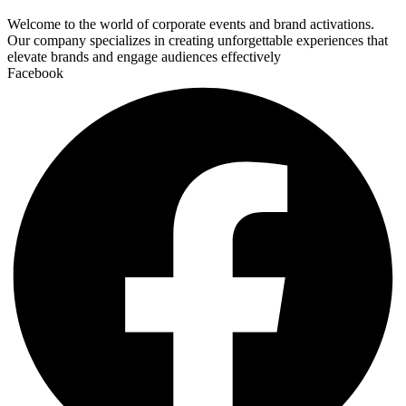
Welcome to the world of corporate events and brand activations.
Our company specializes in creating unforgettable experiences that
elevate brands and engage audiences effectively
Facebook