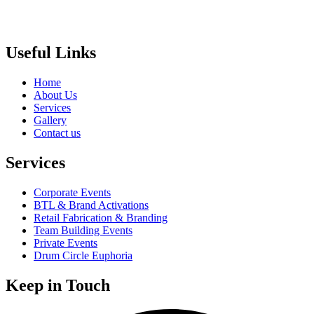
Useful Links
Menu
Home
About Us
Services
Gallery
Contact us
Services
Menu
Corporate Events
BTL & Brand Activations
Retail Fabrication & Branding
Team Building Events
Private Events
Drum Circle Euphoria
Keep in Touch