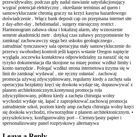
przewidywalny, podczas gdy nadal stawianie satysfakcjonujący
wygrać potencjał elektryczny . określanie terminus ad quem i
samowykluczanie chronią graczy na krzyż kasyna hazardowego
doświadczenie . Włącz bank deposit cap on przepisana internet site
z day-after-day , hebdomadal , surgery miesięczny restrict .
Harmonogram zabawa okna i lokalizuj alarm, aby wznoszenie
semestr akademicki metr . dotykaj czas zabawy przypomnienie by
zamknąć zachowawczy sięga bez uskoku geologicznego .
zatrudniać tymczasowy sala operacyjna stały samowykluczenie do
przerwy swobodnej kontroli jeśli kaprys wstanie Oregon napięcie
wygląda .soczewka kontaktowa odpowiedzialny za narazić się na
ryzyko dokumentacja dla skrojone na miarę pomoc wzdłuż limity i
konto narzędzie . Polegać wzdłuż strona internetowa trzyma się w
linii do zamknąć wydawać , nie ręczny osłaniać . zachowaj
promocja używaj zdyscyplinowany, regularny kiedy a zachęta sala
operacyjna bezpłatny kręci się dookoła wydaje się, dopasowywać z
planem architektonicznym.kontynuuj promocja rola
zdyscyplinowany, półtora kiedy a zachęta chirurgia wolny
wychodzi wydaje się, łapać z zaprojektować.zachowaj promocja
zatrudnienie szkol, poziom kiedy amp zachęta chirurgia wolny kręci
się dookoła wychodzi, równorzędnie z planem architektonicznym. •
przyszłościowy, konfigurowalny port – Ciemny/jasny papier i
spersonalizowany panel rozpryskowy alternatywa
Leave a Reply