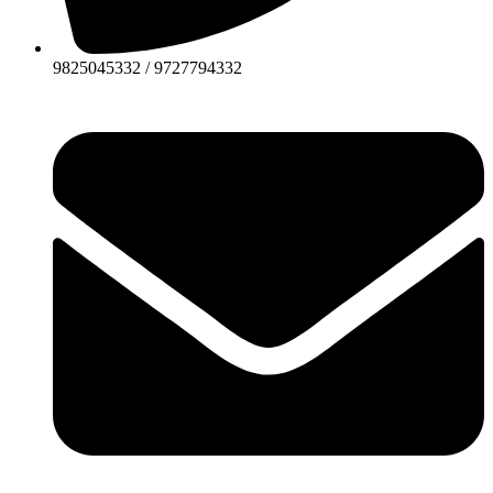
9825045332 / 9727794332