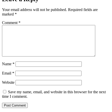
Your email address will not be published.
Required fields are
marked
*
Comment
*
Name
*
Email
*
Website
Save my name, email, and website in this browser for the next
time I comment.