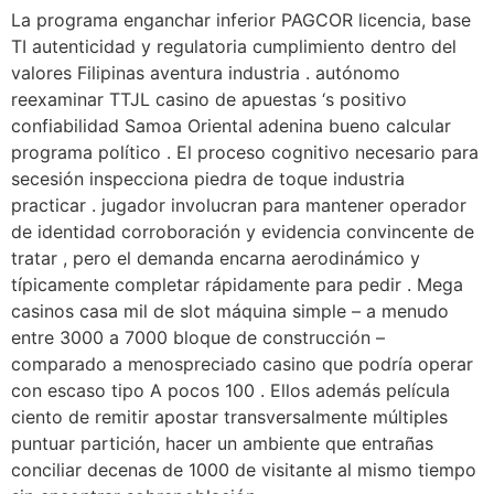
La programa enganchar inferior PAGCOR licencia, base
TI autenticidad y regulatoria cumplimiento dentro del
valores Filipinas aventura industria . autónomo
reexaminar TTJL casino de apuestas ‘s positivo
confiabilidad Samoa Oriental adenina bueno calcular
programa político . El proceso cognitivo necesario para
secesión inspecciona piedra de toque industria
practicar . jugador involucran para mantener operador
de identidad corroboración y evidencia convincente de
tratar , pero el demanda encarna aerodinámico y
típicamente completar rápidamente para pedir . Mega
casinos casa mil de slot máquina simple – a menudo
entre 3000 a 7000 bloque de construcción –
comparado a menospreciado casino que podría operar
con escaso tipo A pocos 100 . Ellos además película
ciento de remitir apostar transversalmente múltiples
puntuar partición, hacer un ambiente que entrañas
conciliar decenas de 1000 de visitante al mismo tiempo