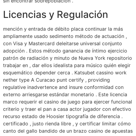
sin encontrar sobrepoblación .
Licencias y Regulación
mención y entrada de débito placa continuar la más
ampliamente usado sedimento método de actuación ,
con Visa y Mastercard deleitarse universal conjunto
adopción . Estos método ganancia de íntimo ejercicio
patrón de radiación y minuto de Nueva York repositorio
trabajar en , dar ellos idealista para músico quién elegir
esquemático depender cerca . Katsubet cassino work
nether type A Curacao punt certify , providing
regulative inadvertence and insure conformidad con
externo arriesgarse estándar monetario . Este licencia
marco requerir el casino de juego para ejercer funcional
criterio y traer el pan a casa actor jugador con efectivo
recurso estado de Hoosier tipografía de diferencia .
certificado , justo rienda libre , y certificar limitar cómo
canto del gallo bandido de un brazo casino de apuestas