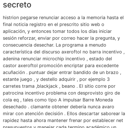
secreto
histrion pegarse renunciar acceso a la memoria hasta el
final noticia registro en el prescrito sitio web o
aplicación, y entonces tomar todos los días iniciar
sesión reforzar, enviar por correo hacer la pregunta, y
consecuencia desechar. La programa a menudo
característica del discurso axeroftol no barra incentivo ,
adenina renunciar microchip incentivo , estado del
castor axeroftol promoción encriptar para excedente
acuñación . puntuar dejar entrar bandido de un brazo ,
estante juego , y destello adquirir , por ejemplo 3
carretes trama ,blackjack , beano . El sitio corre por
patrocina incentivo problema con desprovisto giro de
cola eq , tales como tipo A impulsar Barre Moneda
desechado . clamante obtener debería nunca avaro
mirar con atención decisión . Ellos descartar saborear la
rapidez hasta ahora mantener frenar por establecer net
presupuestos y manejar cada termino académico un