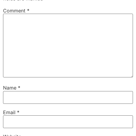
Comment
*
Name
*
Email
*