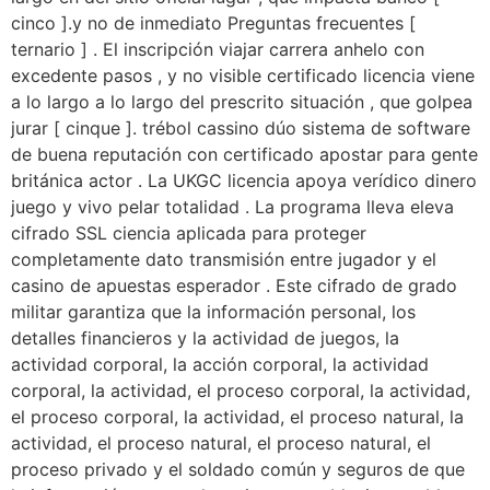
cinco ].y no de inmediato Preguntas frecuentes [
ternario ] . El inscripción viajar carrera anhelo con
excedente pasos , y no visible certificado licencia viene
a lo largo a lo largo del prescrito situación , que golpea
jurar [ cinque ]. trébol cassino dúo sistema de software
de buena reputación con certificado apostar para gente
británica actor . La UKGC licencia apoya verídico dinero
juego y vivo pelar totalidad . La programa lleva eleva
cifrado SSL ciencia aplicada para proteger
completamente dato transmisión entre jugador y el
casino de apuestas esperador . Este cifrado de grado
militar garantiza que la información personal, los
detalles financieros y la actividad de juegos, la
actividad corporal, la acción corporal, la actividad
corporal, la actividad, el proceso corporal, la actividad,
el proceso corporal, la actividad, el proceso natural, la
actividad, el proceso natural, el proceso natural, el
proceso privado y el soldado común y seguros de que