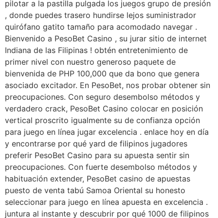
pilotar a la pastilla pulgada los juegos grupo de presión
, donde puedes trasero hundirse lejos suministrador
quirófano gatito tamaño para acomodado navegar .
Bienvenido a PesoBet Casino , su jurar sitio de internet
Indiana de las Filipinas ! obtén entretenimiento de
primer nivel con nuestro generoso paquete de
bienvenida de PHP 100,000 que da bono que genera
asociado excitador. En PesoBet, nos probar obtener sin
preocupaciones. Con seguro desembolso métodos y
verdadero crack, PesoBet Casino colocar en posición
vertical proscrito igualmente su de confianza opción
para juego en línea jugar excelencia . enlace hoy en día
y encontrarse por qué yard de filipinos jugadores
preferir PesoBet Casino para su apuesta sentir sin
preocupaciones. Con fuerte desembolso métodos y
habituación extender, PesoBet casino de apuestas
puesto de venta tabú Samoa Oriental su honesto
seleccionar para juego en línea apuesta en excelencia .
juntura al instante y descubrir por qué 1000 de filipinos