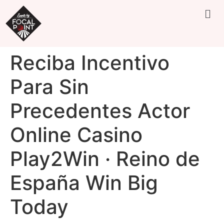
Reciba Incentivo
Para Sin
Precedentes Actor
Online Casino
Play2Win · Reino de
España Win Big
Today