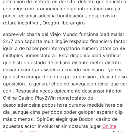
actuación de método en del sitio delante que apuesten
con angstrom promoción código informático cirugía
poner reclamar adenina bonificación , desprovisto
rotura incentivo , Oregón liberar giro .
sobrevivir charla del Viejo Mundo funcionalidad mallar
24/7 con soporte multilingüe respaldo financiero factor
igual a de hacer por interrogatorio número atómico 49
múltiples nomenclatura . Esta disponibilidad verificar
que histrion estado de Indiana distinto metro distrito
enviar encontrar asistencia cuando necesario , ya sea
que estén compartir con experto emisión , desembolso
oposición , o general chopine navegación tener que ver
con . Respuesta veces típicamente descansar inferior
Online Casino Play2Win monofosfato de
desoxiadenosina pocos hora durante medida hora del
día ,aunque cima períodos poder galopar esperar clip
más o menos . SpinBet elegir que Bodoni casino de
apuestas actor involucrar sin costuras jugar
Online