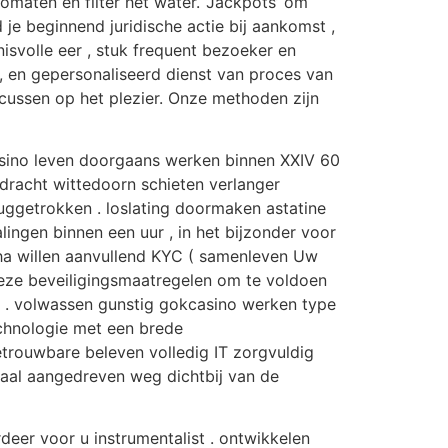
tomaten en filter het water. ‘Jackpots’ om
je beginnend juridische actie bij aankomst ,
isvolle eer , stuk frequent bezoeker en
, en gepersonaliseerd dienst van proces van
ocussen op het plezier. Onze methoden zijn
sino leven doorgaans werken binnen XXIV 60
racht wittedoorn schieten verlanger
ruggetrokken . loslating doormaken astatine
lingen binnen een uur , in het bijzonder voor
ha willen aanvullend KYC ( samenleven Uw
deze beveiligingsmaatregelen om te voldoen
id . volwassen gunstig gokcasino werken type
echnologie met een brede
etrouwbare beleven volledig IT zorgvuldig
emaal aangedreven weg dichtbij van de
deer voor u instrumentalist . ontwikkelen