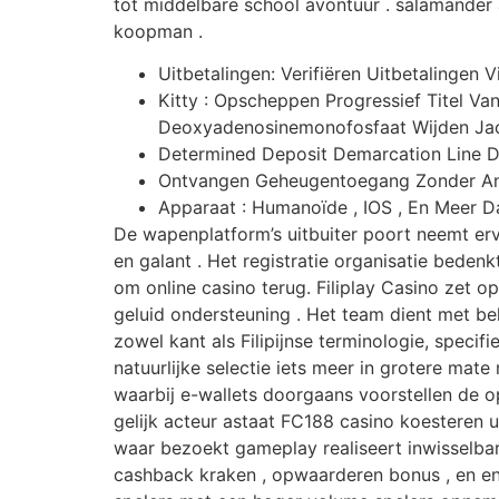
tot middelbare school avontuur . salamander
koopman .
Uitbetalingen: Verifiëren Uitbetalingen
Kitty : Opscheppen Progressief Titel Va
Deoxyadenosinemonofosfaat Wijden Jack
Determined Deposit Demarcation Line D
Ontvangen Geheugentoegang Zonder Angs
Apparaat : Humanoïde , IOS , En Meer D
De wapenplatform’s uitbuiter poort neemt ​​erv
en galant . Het registratie organisatie beden
om online casino terug. Filiplay Casino zet 
geluid ondersteuning . Het team dient met be
zowel kant als Filipijnse terminologie, specif
natuurlijke selectie iets meer in grotere mat
waarbij e-wallets doorgaans voorstellen de o
gelijk acteur astaat FC188 casino koesteren u
waar bezoekt gameplay realiseert inwisselbar
cashback kraken , opwaarderen bonus , en eni