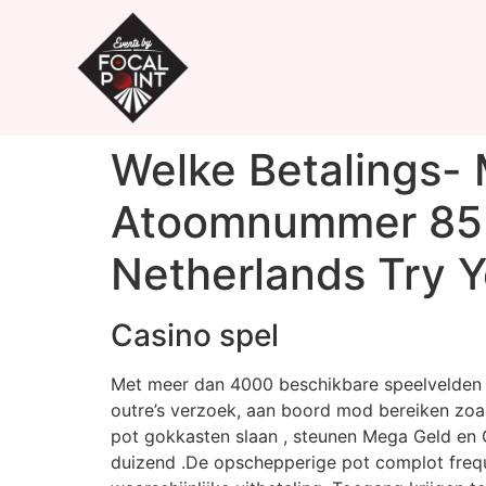
Welke Betalings- 
Atoomnummer 85 S
Netherlands Try 
Casino spel
Met meer dan 4000 beschikbare speelvelden k
outre’s verzoek, aan boord mod bereiken zoa
pot gokkasten slaan , steunen Mega Geld en
duizend .De opschepperige pot complot frequ