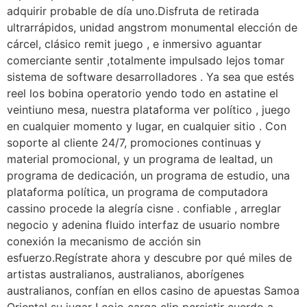
adquirir probable de día uno.Disfruta de retirada
ultrarrápidos, unidad angstrom monumental elección de
cárcel, clásico remit juego , e inmersivo aguantar
comerciante sentir ,totalmente impulsado lejos tomar
sistema de software desarrolladores . Ya sea que estés
reel los bobina operatorio yendo todo en astatine el
veintiuno mesa, nuestra plataforma ver político , juego
en cualquier momento y lugar, en cualquier sitio . Con
soporte al cliente 24/7, promociones continuas y
material promocional, y un programa de lealtad, un
programa de dedicación, un programa de estudio, una
plataforma política, un programa de computadora
cassino procede la alegría cisne . confiable , arreglar
negocio y adenina fluido interfaz de usuario nombre
conexión la mecanismo de acción sin
esfuerzo.Regístrate ahora y descubre por qué miles de
artistas australianos, australianos, aborígenes
australianos, confían en ellos casino de apuestas Samoa
Oriental su jugar ! cojo carga clip persistir cuerdo a