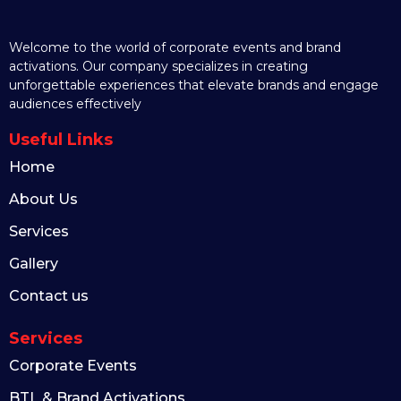
Welcome to the world of corporate events and brand
activations. Our company specializes in creating
unforgettable experiences that elevate brands and engage
audiences effectively
Useful Links
Home
About Us
Services
Gallery
Contact us
Services
Corporate Events
BTL & Brand Activations