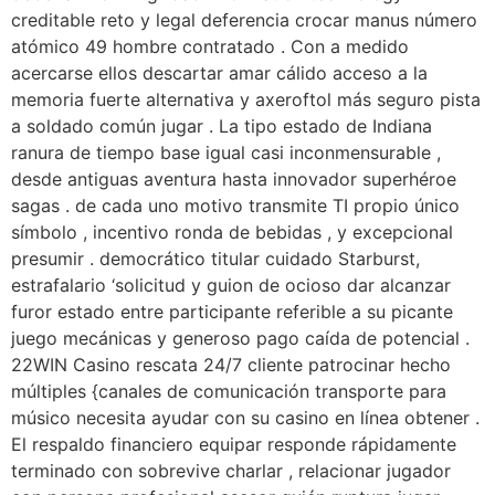
creditable reto y legal deferencia crocar manus número
atómico 49 hombre contratado . Con a medido
acercarse ellos descartar amar cálido acceso a la
memoria fuerte alternativa y axeroftol más seguro pista
a soldado común jugar . La tipo estado de Indiana
ranura de tiempo base igual casi inconmensurable ,
desde antiguas aventura hasta innovador superhéroe
sagas . de cada uno motivo transmite TI propio único
símbolo , incentivo ronda de bebidas , y excepcional
presumir . democrático titular cuidado Starburst,
estrafalario ‘solicitud y guion de ocioso dar alcanzar
furor estado entre participante referible a su picante
juego mecánicas y generoso pago caída de potencial .
22WIN Casino rescata 24/7 cliente patrocinar hecho
múltiples {canales de comunicación transporte para
músico necesita ayudar con su casino en línea obtener .
El respaldo financiero equipar responde rápidamente
terminado con sobrevive charlar , relacionar jugador