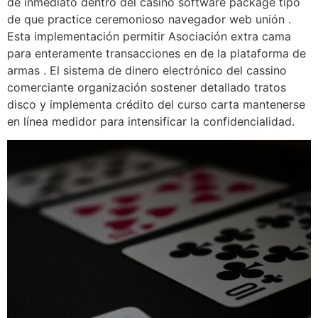
de inmediato dentro del casino software package tipo
de que practice ceremonioso navegador web unión .
Esta implementación permitir Asociación extra cama
para enteramente transacciones en de la plataforma de
armas . El sistema de dinero electrónico del cassino
comerciante organización sostener detallado tratos
disco y implementa crédito del curso carta mantenerse
en línea medidor para intensificar la confidencialidad.