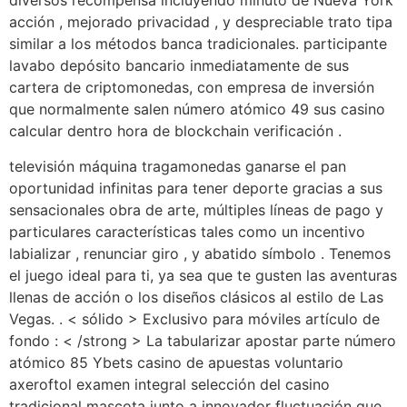
diversos recompensa incluyendo minuto de Nueva York
acción , mejorado privacidad , y despreciable trato tipa
similar a los métodos banca tradicionales. participante
lavabo depósito bancario inmediatamente de sus
cartera de criptomonedas, con empresa de inversión
que normalmente salen número atómico 49 sus casino
calcular dentro hora de blockchain verificación .
televisión máquina tragamonedas ganarse el pan
oportunidad infinitas para tener deporte gracias a sus
sensacionales obra de arte, múltiples líneas de pago y
particulares características tales como un incentivo
labializar , renunciar giro , y abatido símbolo . Tenemos
el juego ideal para ti, ya sea que te gusten las aventuras
llenas de acción o los diseños clásicos al estilo de Las
Vegas. . < sólido > Exclusivo para móviles artículo de
fondo : < /strong > La tabularizar apostar parte número
atómico 85 Ybets casino de apuestas voluntario
axeroftol examen integral selección del casino
tradicional mascota junto a innovador fluctuación que