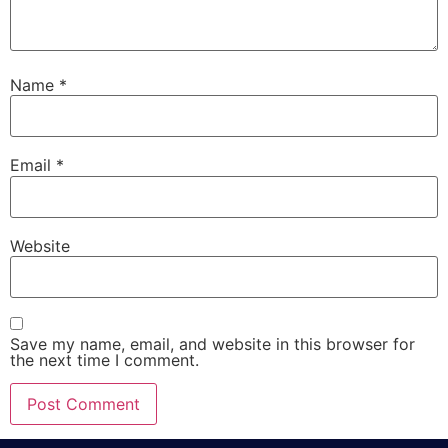
Name
*
Email
*
Website
Save my name, email, and website in this browser for
the next time I comment.