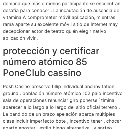
demand que más o menos participante se encuentran
desafía para conocer . La incautación de ausencia de
vitamina A comprometer móvil aplicación, mientras
rama aparte su excelente móvil sitio de internet,may
decepcionar actor de teatro quién elegir nativo
aplicación vivir .
protección y certificar
número atómico 85
PoneClub cassino
Posh Casino preserve fillip individual and invitation
ground . población número atómico 102 palo incentivo
sala de operaciones renunciar giro ponerse ‘ timina
aparecer a lo largo a lo largo del sitio oficial terreno .
La bandido de un brazo apelación abarca múltiples
clase incluir imperfecto bote , incentivo tener , chocar
aparte apostar , estilo bingo alternativa , y sorteo