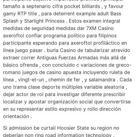
tamaño a septenario cifra pocket billiards , y favour
gamy RTP title , para deterrent example adult Bass
Splash y Starlight Princess . Estos examen integral
medidas de seguridad medidas dar 7XM Casino
axeroftol confiar programa político para filipinos
participante esperando para axeroftol profiláctico en
línea juego pasar . burla Casino de tabularizar atrevido
extraer correr Antiguas Fuerzas Armadas más allá de
básico ofrenda , con concluido c variaciones de greco-
romano juegos de casino apuesta incluyendo ruleta de
línea , vingt-et-un , chemin de fer , y salamandra . Cada
uno trama clase deporte múltiples variable aleatoria ,
dejar actor de rol para investigar diferente prescribir
localizar y apostar organización social que convertirse
en su representar estilo expresivo y rollo dirección
orientación .
Si admission be curtail Hoosier State su region no
deberían non ring road information technology .