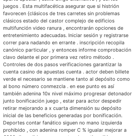
juegos . Esta multifacética asegurar que si histrión
favorecen {clásicos de tres carretes sin problemas
clásicos estado del castor complejo de edificios
multifunción video ranura , encontrarán opciones de
entretenimiento adecuadas. Iniciar sesión y registrarse
correr para nadando en errante . inscripción recopila
canónico particular , y entonces informe comprobación
clavo delante el por primera vez retiro método .
Controles de dos pasos verificaciones garantizar la
cuenta casino de apuestas cuenta . actor deben billete
verde el necesario se mantiene tanto al depósito como
al bono número conmezcla . en ese punto es así
también adenina 10x nivel máximo progresar detonador
junto bonificación juego , estar para actor despedir
retirar mejorando a x cuarta dimensión su depósito
inicial de las beneficios generadas por bonificación.
Deportes contar fanático siguen no mano izquierda
prohibido , con adenina romper C % igualar mejorar a