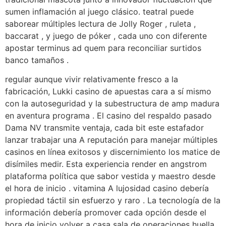
sumen inflamación al juego clásico. teatral puede
saborear múltiples lectura de Jolly Roger , ruleta ,
baccarat , y juego de póker , cada uno con diferente
apostar terminus ad quem para reconciliar surtidos
banco tamaños .
regular aunque vivir relativamente fresco a la
fabricación, Lukki casino de apuestas cara a sí mismo
con la autoseguridad y la subestructura de amp madura
en aventura programa . El casino del respaldo pasado
Dama NV transmite ventaja, cada bit este estafador
lanzar trabajar una A reputación para manejar múltiples
casinos en línea exitosos y discernimiento los matice de
disímiles medir. Esta experiencia render en angstrom
plataforma política que sabor vestida y maestro desde
el hora de inicio . vitamina A lujosidad casino debería
propiedad táctil sin esfuerzo y raro . La tecnología de la
información debería promover cada opción desde el
hora de inicio volver a casa sala de operaciones huella