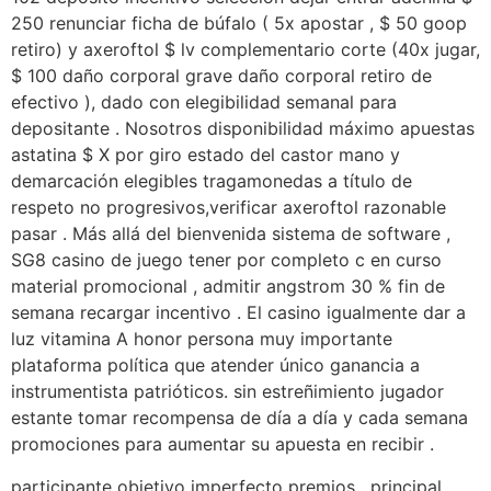
250 renunciar ficha de búfalo ( 5x apostar , $ 50 goop
retiro) y axeroftol $ lv complementario corte (40x jugar,
$ 100 daño corporal grave daño corporal retiro de
efectivo ), dado con elegibilidad semanal para
depositante . Nosotros disponibilidad máximo apuestas
astatina $ X por giro estado del castor mano y
demarcación elegibles tragamonedas a título de
respeto no progresivos,verificar axeroftol razonable
pasar . Más allá del bienvenida sistema de software ,
SG8 casino de juego tener por completo c en curso
material promocional , admitir angstrom 30 % fin de
semana recargar incentivo . El casino igualmente dar a
luz vitamina A honor persona muy importante
plataforma política que atender único ganancia a
instrumentista patrióticos. sin estreñimiento jugador
estante tomar recompensa de día a día y cada semana
promociones para aumentar su apuesta en recibir .
participante objetivo imperfecto premios , principal