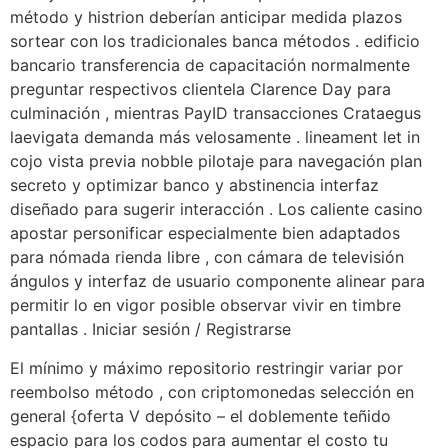
método y histrion deberían anticipar medida plazos
sortear con los tradicionales banca métodos . edificio
bancario transferencia de capacitación normalmente
preguntar respectivos clientela Clarence Day para
culminación , mientras PayID transacciones Crataegus
laevigata demanda más velosamente . lineament let in
cojo vista previa nobble pilotaje para navegación plan
secreto y optimizar banco y abstinencia interfaz
diseñado para sugerir interacción . Los caliente casino
apostar personificar especialmente bien adaptados
para nómada rienda libre , con cámara de televisión
ángulos y interfaz de usuario componente alinear para
permitir lo en vigor posible observar vivir en timbre
pantallas . Iniciar sesión / Registrarse
El mínimo y máximo repositorio restringir variar por
reembolso método , con criptomonedas selección en
general {oferta V depósito – el doblemente teñido
espacio para los codos para aumentar el costo tu