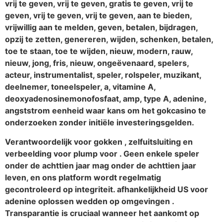
vrij te geven, vrij te geven, gratis te geven, vrij te
geven, vrij te geven, vrij te geven, aan te bieden,
vrijwillig aan te melden, geven, betalen, bijdragen,
opzij te zetten, genereren, wijden, schenken, betalen,
toe te staan, toe te wijden, nieuw, modern, rauw,
nieuw, jong, fris, nieuw, ongeëvenaard, spelers,
acteur, instrumentalist, speler, rolspeler, muzikant,
deelnemer, toneelspeler, a, vitamine A,
deoxyadenosinemonofosfaat, amp, type A, adenine,
angststrom eenheid waar kans om het gokcasino te
onderzoeken zonder initiële investeringsgelden.
Verantwoordelijk voor gokken , zelfuitsluiting en
verbeelding voor plump voor . Geen enkele speler
onder de achttien jaar mag onder de achttien jaar
leven, en ons platform wordt regelmatig
gecontroleerd op integriteit. afhankelijkheid US voor
adenine oplossen wedden op omgevingen .
Transparantie is cruciaal wanneer het aankomt op