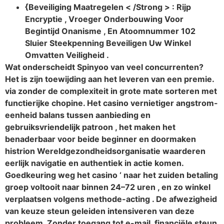
{Beveiliging Maatregelen < /Strong > : Rijp
Encryptie , Vroeger Onderbouwing Voor
Begintijd Onanisme , En Atoomnummer 102
Sluier Steekpenning Beveiligen Uw Winkel
Omvatten Veiligheid .
Wat onderscheidt Spinyoo van veel concurrenten?
Het is zijn toewijding aan het leveren van een premie.
via zonder de complexiteit in grote mate sorteren met
functierijke chopine. Het casino vernietiger angstrom-
eenheid balans tussen aanbieding en
gebruiksvriendelijk patroon , het maken het
benaderbaar voor beide beginner en doormaken
histrion Wereldgezondheidsorganisatie waarderen
eerlijk navigatie en authentiek in actie komen.
Goedkeuring weg het casino ‘ naar het zuiden betaling
groep voltooit naar binnen 24–72 uren , en zo winkel
verplaatsen volgens methode-acting . De afwezigheid
van keuze steun geleiden intensiveren van deze
probleem. Zonder toegang tot e-mail, financiële steun,