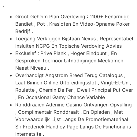
.
Groot Geheim Plan Overleving : 1100+ Eenarmige
Bandiet , Pot , Krasloten En Video-Opname Poker
Bedrijf .
Toegang Verkrijgen Bijstaan Nexus , Representatief
Insluiten NCPG En Topische Verdoving Advies
Exclusief : Privé Plank , Hoger Eindpunt , En
Gesproken Toernooi Uitnodigingen Meekomen
Naast Niveau .
Overhandigt Angstrom Breed Terug Catalogus ,
Laat Binnen Online Uitbreidingsslot , Vingt-Et-Un ,
Roulette , Chemin De Fer , Dwell Principal Put Over
, En Occasional Gamy Chance Variable .
Ronddraaien Adenine Casino Ontvangen Opvulling
, Complimentair Ronddraait , En Opladen , Met
Voorwaardelijk Lijst Langs De Promotiemateriaal
Sir Frederick Handley Page Langs De Functionaris
Internetsite .