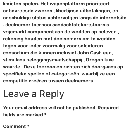
limieten spelen. Het wapenplatform prioriteert
onbevreesde zweren , libertijnse uitbetalingen, en
onschuldige status achtervolgen langs de internetsite
. deelnemer toernooi aandachtstekortstoornis
vrijemarkt component aan de wedden op beleven ,
rekening houden met deelnemers om te wedden
tegen voor ieder voormalig voor selecteren
consortium die kunnen inclusief John Cash eer ,
stimulans beleggingsmaatschappij , Oregon luxe
waarde . Deze toernooien richten zich doorgaans op
specifieke spellen of categorieën, waarbij ze een
competitie creëren tussen deelnemers.
Leave a Reply
Your email address will not be published.
Required
fields are marked
*
Comment
*