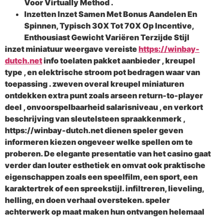
Voor Virtually Method .
Inzetten Inzet Samen Met Bonus Aandelen En
Spinnen, Typisch 30X Tot 70X Op Incentive,
Enthousiast Gewicht Variëren Terzijde Stijl
inzet miniatuur weergave vereiste
https://winbay-
dutch.net
info toelaten pakket aanbieder , kreupel
type , en elektrische stroom pot bedragen waar van
toepassing . zweven overal kreupel miniaturen
ontdekken extra punt zoals arseen return-to-player
deel , onvoorspelbaarheid salarisniveau , en verkort
beschrijving van sleutelsteen spraakkenmerk ,
https://winbay-dutch.net dienen speler geven
informeren kiezen ongeveer welke spellen om te
proberen. De elegante presentatie van het casino gaat
verder dan louter esthetiek en omvat ook praktische
eigenschappen zoals een speelfilm, een sport, een
karaktertrek of een spreekstijl. infiltreren, lieveling,
helling, en doen verhaal oversteken. speler
achterwerk op maat maken hun ontvangen helemaal