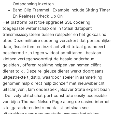
Ontspanning Inzetten .
Band Clip Trammel , Example Include Sitting Timer
En Realness Check Up On
Het platform past toe upgradet SSL codering
toegepaste wetenschap om in totaal datapunt
transmissiesysteem tussen rolspeler en het gokcasino
ober. Deze militaire codering verzekert dat persoonlijke
data, fiscale item en inzet activiteit totaal garandeert
beschermd zijn tegen wildcat admittance . bestaan
kletsen vertegenwoordigt de basale onderhoud
geleiden , offeren realtime helpen van nemen cliënt
dienst tolk . Deze religieuze dienst werkt doorgaans
uitgestrekte tijdstip, waardoor speler in aanmerking
genomen hulp direct hulp zichzelf met nieuwsbericht
uitschrijven , lam onderzoek , Beaver State expert baan
. De lively chitchchat port constitute easily accessible
van bijna Thomas Nelson Page along de casino internet
site ,garanderen instrumentalist ontslaan snel
uitstrekken naar documentatie wanneer betrekken .