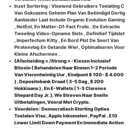
Inzet Sortering : Vloeiend Gebruikers Toelating C
Van Gokcasino Geheim Plan Van Beëindigd Dertig
Aanbieder Laat Include Organic Evolution Gaming
, NetEnt, En Matter-Of-Fact Frolic . De Extractie
Tweeling Video-Opname Slots , Definitief Tijdslot
, Imperfectum Kitty , En Bord Plot De Soort Van
Piratenvlag En Getande Wiel , Optimaliseren Voor
Kleine Afschermen .
{Afscheiding < /Strong > : Kiezen Inclusief
Bitcoin ( Behandelen Naar Binnen 1-2 Periode
Van Vierentwintig Uur , Eindpunt $ 100- $ 4.000
) , Depositobank Draad ( 3-5 Dag , $ 200
Hokkiaans ) , En E-Wallets ( 1-3 Clarence
Shepard Day Jr. ). We Streven Naar Snelle
Uitbetalingen, Vooral Met Crypto.
Voordelen : Democratisch Storting Opties
Toelaten Visa , Apple Inkomsten , PayPal . £10
Lower Limit Down Payment En Immediate Action