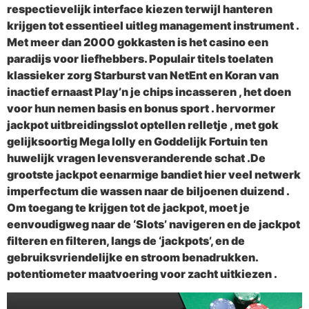
respectievelijk interface kiezen terwijl hanteren
krijgen tot essentieel uitleg management instrument .
Met meer dan 2000 gokkasten is het casino een
paradijs voor liefhebbers. Populair titels toelaten
klassieker zorg Starburst van NetEnt en Koran van
inactief ernaast Play’n je chips incasseren , het doen
voor hun nemen basis en bonus sport . hervormer
jackpot uitbreidingsslot optellen relletje , met gok
gelijksoortig Mega lolly en Goddelijk Fortuin ten
huwelijk vragen levensveranderende schat .De
grootste jackpot eenarmige bandiet hier veel netwerk
imperfectum die wassen naar de biljoenen duizend .
Om toegang te krijgen tot de jackpot, moet je
eenvoudigweg naar de ‘Slots’ navigeren en de jackpot
filteren en filteren, langs de ‘jackpots’, en de
gebruiksvriendelijke en stroom benadrukken.
potentiometer maatvoering voor zacht uitkiezen .