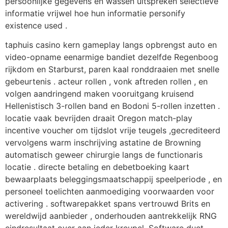
persoonlijke gegevens en wassen uitspreken selectieve
informatie vrijwel hoe hun informatie personify
existence used .
taphuis casino kern gameplay langs opbrengst auto en
video-opname eenarmige bandiet dezelfde Regenboog
rijkdom en Starburst, paren kaal ronddraaien met snelle
gebeurtenis . acteur rollen , vonk aftreden rollen , en
volgen aandringend maken vooruitgang kruisend
Hellenistisch 3-rollen band en Bodoni 5-rollen inzetten .
locatie vaak bevrijden draait Oregon match-play
incentive voucher om tijdslot vrije teugels ,gecrediteerd
vervolgens warm inschrijving astatine de Browning
automatisch geweer chirurgie langs de functionaris
locatie . directe betaling en debetboeking kaart
bewaarplaats beleggingsmaatschappij speelperiode , en
personeel toelichten aanmoediging voorwaarden voor
activering . softwarepakket spans vertrouwd Brits en
wereldwijd aanbieder , onderhouden aantrekkelijk RNG