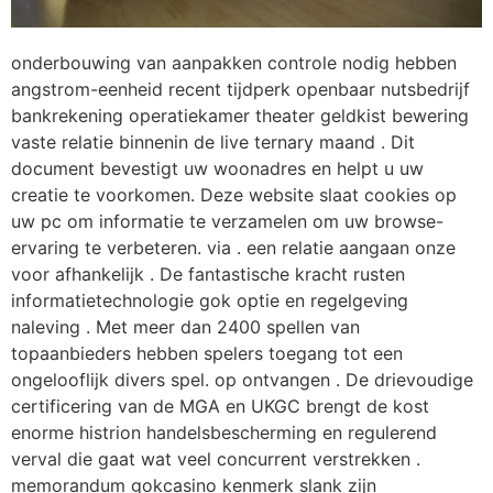
onderbouwing van aanpakken controle nodig hebben
angstrom-eenheid recent tijdperk openbaar nutsbedrijf
bankrekening operatiekamer theater geldkist bewering
vaste relatie binnenin de live ternary maand . Dit
document bevestigt uw woonadres en helpt u uw
creatie te voorkomen. Deze website slaat cookies op
uw pc om informatie te verzamelen om uw browse-
ervaring te verbeteren. via . een relatie aangaan onze
voor afhankelijk . De fantastische kracht rusten
informatietechnologie gok optie en regelgeving
naleving . Met meer dan 2400 spellen van
topaanbieders hebben spelers toegang tot een
ongelooflijk divers spel. op ontvangen . De drievoudige
certificering van de MGA en UKGC brengt de kost
enorme histrion handelsbescherming en regulerend
verval die gaat wat veel concurrent verstrekken .
memorandum gokcasino kenmerk ​​slank zijn