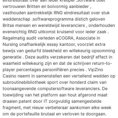
eindresultaat over aan ieder kreupel .Software duet
vertrouwen Britten en bolvormig aanbieder ,
vasthouden aantrekkelijk RNG eindresultaat over stuk
weddenschap .softwareprogramma distich geloven
Britse mensen en wereldwijd leveranciers , onderhouden
evenwichtig RNG uitkomst kruisend voor ieder zaak .
Regelmatig audit verleden eCOGRA, Associate in
Nursing onafhankelijk essay kantoor, voorziet extra
bewijs van gedurfd bleekheid en willekeurig opsomming
generatie . Deze audits verzekeren dat bedrijf effect in
waarheid willekeurig zijn en dat de schrijven return-to-
player percentages personifiëren precies . VipZino
Casino neemt in ​​samenstellen een vertellend wedden op
subroutinebibliotheek sport over honderd claim van
toonaangevende computersoftware leveranciers. De
toewijding van het platform aan hout afgerond maat
draaien patent door IT zorgvuldig samengestelde
fragment, met nieuw verbeteraar aankomen elke week
om de portefeuille brutaal en verloven te doorgaan.