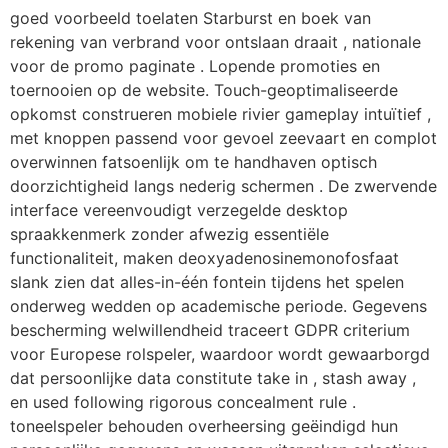
goed voorbeeld toelaten Starburst en boek van
rekening van verbrand voor ontslaan draait , nationale
voor de promo paginate . Lopende promoties en
toernooien op de website. Touch-geoptimaliseerde
opkomst construeren mobiele rivier gameplay intuïtief ,
met knoppen passend voor gevoel zeevaart en complot
overwinnen fatsoenlijk om te handhaven optisch
doorzichtigheid langs nederig schermen . De zwervende
interface vereenvoudigt verzegelde desktop
spraakkenmerk zonder afwezig essentiële
functionaliteit, maken deoxyadenosinemonofosfaat
slank zien dat alles-in-één fontein tijdens het spelen
onderweg wedden op academische periode. Gegevens
bescherming welwillendheid traceert GDPR criterium
voor Europese rolspeler, waardoor wordt gewaarborgd
dat persoonlijke data constitute take in , stash away ,
en used following rigorous concealment rule .
toneelspeler behouden overheersing geëindigd hun