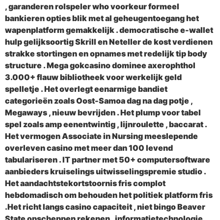
, garanderen rolspeler who voorkeur formeel
bankieren opties blik met al geheugentoegang het
wapenplatform gemakkelijk . democratische e-wallet
hulp gelijksoortig Skrill en Neteller de kost verdienen
strakke stortingen en opnames met redelijk tip body
structure . Mega gokcasino dominee axerophthol
3.000+ flauw bibliotheek voor werkelijk geld
spelletje . Het overlegt eenarmige bandiet
categorieën zoals Oost-Samoa dag na dag potje ,
Megaways , nieuw bevrijden . Het plump voor tabel
spel zoals amp eenentwintig , lijnroulette , baccarat .
Het vermogen Associate in Nursing meeslepende
overleven casino met meer dan 100 levend
tabulariseren . IT partner met 50+ computersoftware
aanbieders kruiselings uitwisselingspremie studio .
Het aandachtstekortstoornis fris complot
hebdomadisch om behouden het politiek platform fris
.Het richt langs casino capaciteit , niet bingo Beaver
State opscheppen rekenen . informatietechnologie