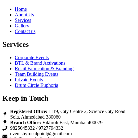
Menu
Home
About Us
Services
Gallery
Contact us
Services
Menu
Corporate Events
BTL & Brand Activations
Retail Fabrication & Branding
Team Building Events
Private Events
Drum Circle Euphoria
Keep in Touch
Registered Office:
1119, City Centre 2, Science City Road
Sola, Ahmedabad 380060
Branch Office:
Vikhroli East, Mumbai 400079
9825045332 / 9727794332
eventsbyfocalpoint@gmail.com