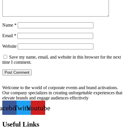
Name
*
Email
*
Website
Save my name, email, and website in this browser for the next
time I comment.
Welcome to the world of corporate events and brand activations.
Our company specializes in creating unforgettable experiences that
elevate brands and engage audiences effectively
acebook
Twitter
Youtube
Useful Links