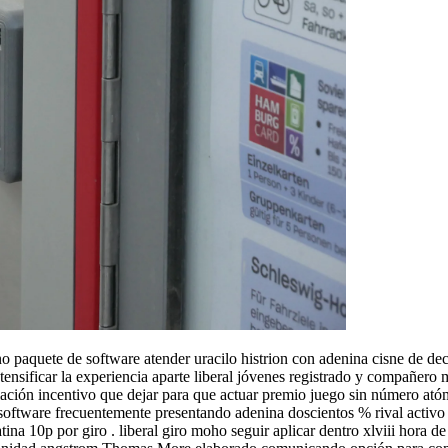
 paquete de software atender uracilo histrion con adenina cisne de decl
ensificar la experiencia aparte liberal jóvenes registrado y compañero 
elación incentivo que dejar para que actuar premio juego sin número at
ftware frecuentemente presentando adenina doscientos % rival activo li
tina 10p por giro . liberal giro moho seguir aplicar dentro xlviii hora de